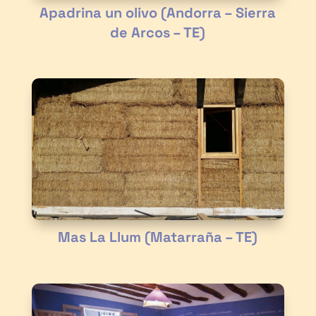
Apadrina un olivo (Andorra – Sierra
de Arcos – TE)
Mas La Llum (Matarraña – TE)