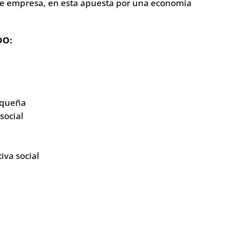
 empresa, en esta apuesta por una economía
DO:
equeña
social
iva social