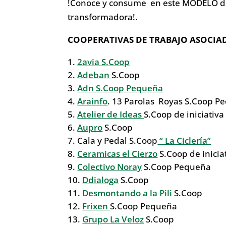
!Conoce y consume en este MODELO de
transformadora!.
COOPERATIVAS DE TRABAJO ASOCIA
2avia S.Coop
Adeban
S.Coop
Adn S.Coop Pequeña
Arainfo
. 13 Parolas Royas S.Coop P
Atelier de Ideas
S.Coop de iniciativa 
Aupro
S.Coop
Cala y Pedal S.Coop
“ La Ciclería”
Ceramicas el Cierzo
S.Coop de iniciat
Colectivo Noray
S.Coop Pequeña
Ddialoga
S.Coop
Desmontando a la Pili
S.Coop
Frixen
S.Coop Pequeña
Grupo La Veloz
S.Coop