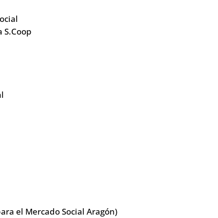
ocial
a S.Coop
p
al
para el Mercado Social Aragón)