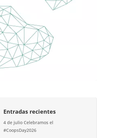
Entradas recientes
4 de julio Celebramos el
#CoopsDay2026