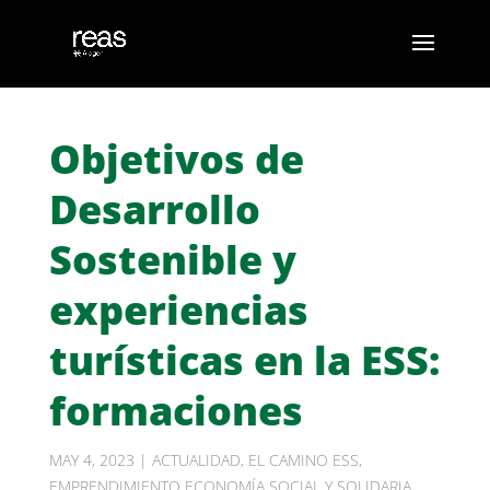
Objetivos de
Desarrollo
Sostenible y
experiencias
turísticas en la ESS:
formaciones
MAY 4, 2023
|
ACTUALIDAD
,
EL CAMINO ESS
,
EMPRENDIMIENTO ECONOMÍA SOCIAL Y SOLIDARIA
,