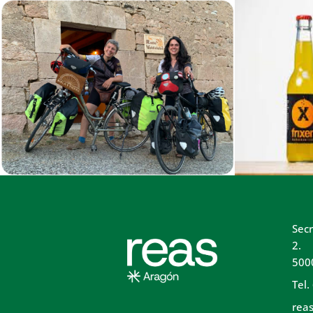
Secr
2.
500
Tel.
rea